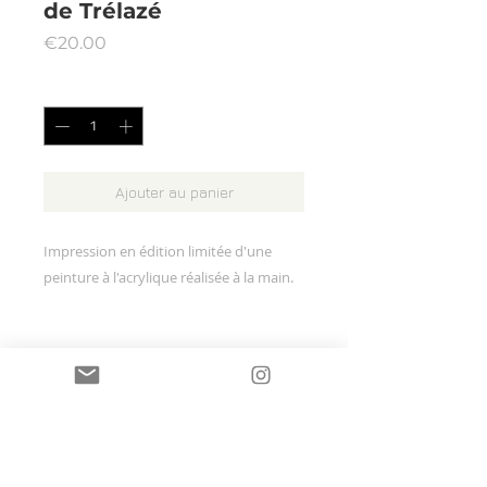
de Trélazé
Prix
€20.00
Quantité
*
Ajouter au panier
Impression en édition limitée d'une
peinture à l'acrylique réalisée à la main.
Édition limitée de 50 exemplaires
Format : 14,8x21cm
Chaque exemplaire est numéroté et