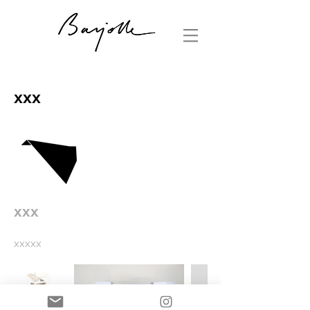
XXX
XXX
xxxxx