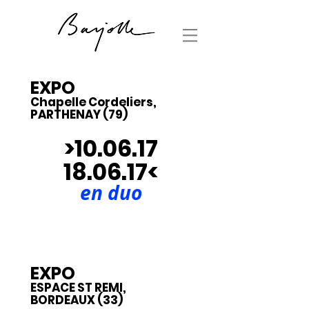
EXPO
Chapelle Cordeliers,
PARTHENAY (79)
>10.06.17
18.06.17<
en duo
EXPO
ESPACE ST REMI,
BORDEAUX (33)