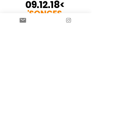
09.12.18<
'SONGES
COLORES'
EXPO
ROSNY-SOUS-BOIS (93)
>à venir<