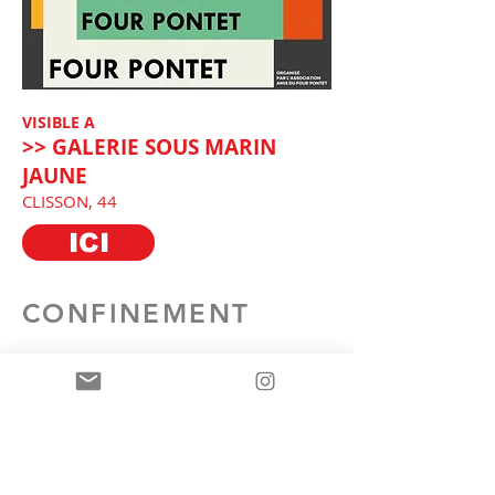
VISIBLE A
>> GALERIE SOUS MARIN
JAUNE
CLISSON, 44
ICI
CONFINEMENT
>20.03 au 25.03
en raison des dispositions misent
en place, je vous propose cette
exposition virtuelle qui donne un
aperçu de l'exposition qui devait
avoir lieu au Four Pontet à Magné.